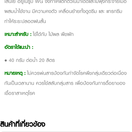
เส้นใย อยู่ในรูป
WG
จึงทำให้แตกตัวในน้ำได้ดีและไม่ฟุ้งกระจายเมื่อ
ผสมน้ำใช้งาน มีความคงตัว เคลื่อนย้ายทั้งดูดซึม และ แทรกซึม
ทำให้ระยะปลอดฝนสั้น
เหมาะสำหรับ :
ใช้ได้กับ ไม้ผล พืชผัก
อัตราใช้แนะนำ :
• 40 กรัม ต่อน้ำ 20 ลิตร
หมายเหตุ :
ไม่ควรพ่นสารป้องกันกำจัดโรคพืชกลุ่มเดียวต่อเนื่อง
กันเป็นเวลานาน ควรใช้สลับกลุ่มสาร เพื่อป้องกันการดื้อยาของ
เชื้อราสาเหตุโรค
สินค้าที่เกี่ยวข้อง