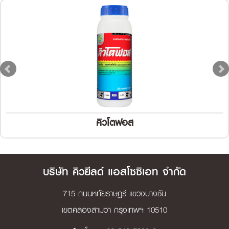
คิวโตฟอส
บริษัท คิวยีลด์ แอสโซซิเอท จำกัด
715 ถนนหทัยราษฎร์ แขวงบางชัน
เขตคลองสามวา กรุงเทพฯ 10510