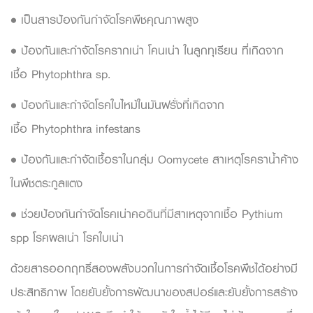
• เป็นสารป้องกันกำจัดโรคพืชคุณภาพสูง
•
ป้องกันและกำจัดโรครากเน่า โคนเน่า ในลูกทุเรียน ที่เกิดจาก
เชื้อ
Phytophthra sp.
•
ป้องกันและกำจัดโรคใบไหม้ในมันฝรั่งที่เกิดจาก
เชื้อ
Phytophthra infestans
• ป้องกันและกำจัดเ
ชื้อราในกลุ่ม
Oomycete
สาเหตุโรคราน้ำค้าง
ในพืชตระกูลแตง
• ช่วยป้องกันกำจัด
โรคเน่าคอดินที่มีสาเหตุจากเชื้อ
Pythium
spp
โรคผลเน่า โรคใบเน่า
ด้วยสารออกฤทธิ์สองพลังบวกในการกำจัดเชื้อโรคพืชได้อย่างมี
ประสิทธิภาพ โดยยับยั้งการพัฒนาของสปอร์และยับยั้งการสร้าง