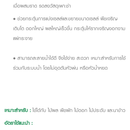
เมื่อผสมราด รดลงวัสดุเพาะชำ
• ช่วยกระตุ้นการแบ่งเซลล์และขยายขนาดเซลล์ พืชเจริญ
เติบโต ดอกใหญ่ ผลใหญ่เร็วขึ้น กระตุ้นให้รากเจริญงอกงาม
แผ่กระจาย
• สามารถละลายน้ำได้ดี จึงใช้ง่าย สะดวก เหมาะสำหรับการใช้
ร่วมกับระบบน้ำ โดยไม่อุดตันหัวพ่น หรือหัวน้ำหยด
เหมาะสำหรับ
:
ใช้ได้กับ ไม้ผล พืชผัก ไม้ดอก ไม้ประดับ และนาข้าว
อัตราใช้แนะนำ
: