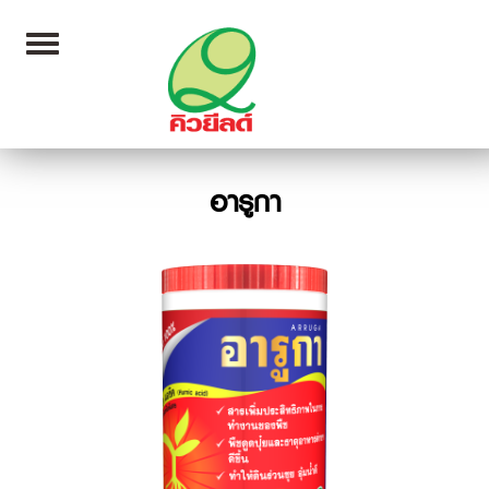
Toggle
navigation
อารูกา