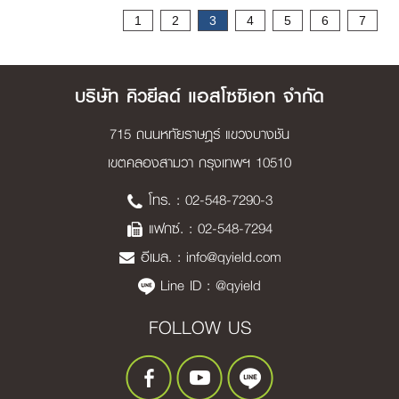
Page
1
2
3
4
5
6
7
บริษัท คิวยีลด์ แอสโซซิเอท จำกัด
715 ถนนหทัยราษฎร์ แขวงบางชัน
เขตคลองสามวา กรุงเทพฯ 10510
โทร. :
02-548-7290-3
แฟกซ์. : 02-548-7294
อีเมล. :
info@qyield.com
Line ID :
@qyield
FOLLOW US